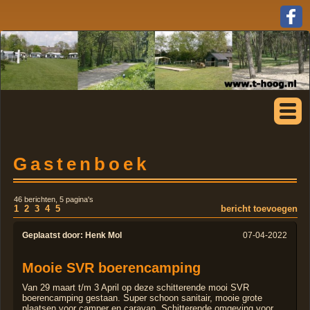
Gastenboek
46 berichten, 5 pagina's
1
2
3
4
5
bericht toevoegen
Geplaatst door:
Henk Mol
07-04-2022
Mooie SVR boerencamping
Van 29 maart t/m 3 April op deze schitterende mooi SVR
boerencamping gestaan. Super schoon sanitair, mooie grote
plaatsen voor camper en caravan. Schitterende omgeving voor