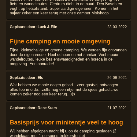
fiets en wandelroutes. Centrum dicht in de buurt. Den Bosch en
vught op fietsafstand. Super aardige eigenaren. Komen in het
najaar zeker een keer terug met onze camper Molshoop.
Geplaatst door:
Luck & Elle
28-03-2022
Fijne camping en mooie omgeving
Fijne, kleinschalige en groene camping. We werden fijn ontvangen
door de eigenaresse. Heel schoon en net sanitair. Veel mooie
wandelroutes, leuke bezienswaardigheden en horeca in de
omgeving. Een aanrader!
Geplaatst door:
Els
26-09-2021
Wat hebben we mooie dagen gehad…zeer gastvrij ontvangen…
alles top in orde…zelfs nog een ritje met de sjees gehad…we
komen zeker nog een keer terug…👍
Geplaatst door:
Rene Stam
21-07-2021
Basisprijs voor minitentje veel te hoog
Wij hebben afgelopen nacht bij u op de camping geslagen.(2
wandelaars met 1 persoons trekkerstentje)