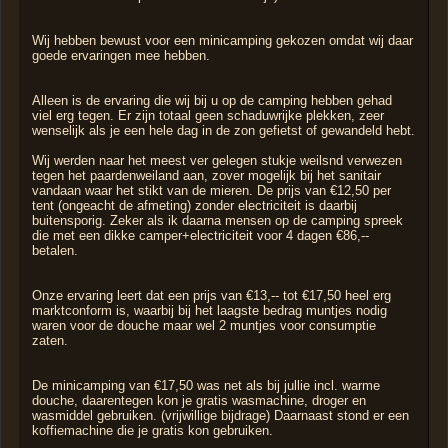
Wij hebben bewust voor een minicamping gekozen omdat wij daar
goede ervaringen mee hebben.
Alleen is de ervaring die wij bij u op de camping hebben gehad
viel erg tegen. Er zijn totaal geen schaduwrijke plekken, zeer
wenselijk als je een hele dag in de zon gefietst of gewandeld hebt.
Wij werden naar het meest ver gelegen stukje weilsnd verwezen
tegen het paardenweiland aan, zover mogelijk bij het sanitair
vandaan waar het stikt van de mieren. De prijs van €12,50 per
tent (ongeacht de afmeting) zonder electriciteit is daarbij
buitensporig. Zeker als ik daarna mensen op de camping spreek
die met een dikke camper+electriciteit voor 4 dagen €86,--
betalen.
Onze ervaring leert dat een prijs van €13,-- tot €17,50 heel erg
marktconform is, waarbij bij het laagste bedrag muntjes nodig
waren voor de douche maar wel 2 muntjes voor consumptie
zaten.
De minicamping van €17,50 was net als bij jullie incl. warme
douche, daarentegen kon je gratis wasmachine, droger en
wasmiddel gebruiken. (vrijwillige bijdrage) Daarnaast stond er een
koffiemachine die je gratis kon gebruiken.