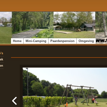
Home
Mini-Camping
Paardenpension
Omgeving
o's
ek
en